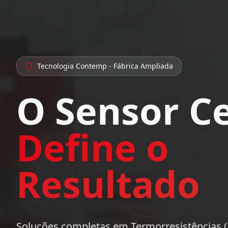
Tecnologia Contemp - Fábrica Ampliada
O Sensor C
Define o
Resultado
Soluções completas em Termorresistências (