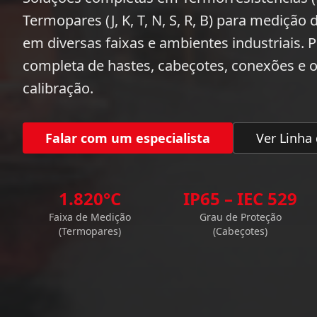
Termopares (J, K, T, N, S, R, B) para medição
em diversas faixas e ambientes industriais. 
completa de hastes, cabeçotes, conexões e o
calibração.
Falar com um especialista
Ver Linha
1.820°C
IP65 – IEC 529
Faixa de Medição
Grau de Proteção
(Termopares)
(Cabeçotes)