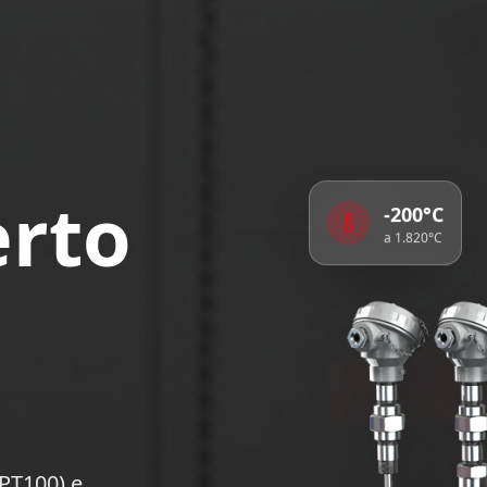
erto
-200°C
a 1.820°C
PT100) e